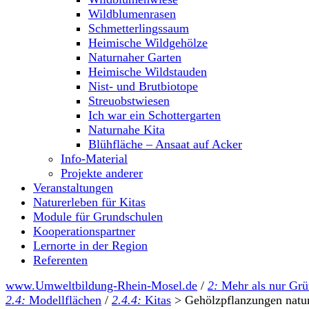
Wildblumenrasen
Schmetterlingssaum
Heimische Wildgehölze
Naturnaher Garten
Heimische Wildstauden
Nist- und Brutbiotope
Streuobstwiesen
Ich war ein Schottergarten
Naturnahe Kita
Blühfläche – Ansaat auf Acker
Info-Material
Projekte anderer
Veranstaltungen
Naturerleben für Kitas
Module für Grundschulen
Kooperationspartner
Lernorte in der Region
Referenten
www.Umweltbildung-Rhein-Mosel.de
/
2:
Mehr als nur Gr
2.4:
Modellflächen
/
2.4.4:
Kitas
>
Gehölzpflanzungen natu