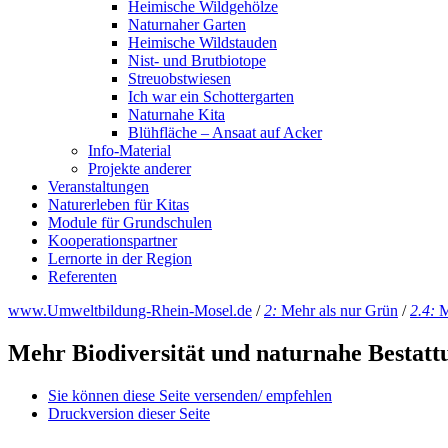
Heimische Wildgehölze
Naturnaher Garten
Heimische Wildstauden
Nist- und Brutbiotope
Streuobstwiesen
Ich war ein Schottergarten
Naturnahe Kita
Blühfläche – Ansaat auf Acker
Info-Material
Projekte anderer
Veranstaltungen
Naturerleben für Kitas
Module für Grundschulen
Kooperationspartner
Lernorte in der Region
Referenten
www.Umweltbildung-Rhein-Mosel.de
/
2:
Mehr als nur Grün
/
2.4:
M
Mehr Biodiversität und naturnahe Bestat
Sie können diese Seite versenden/ empfehlen
Druckversion dieser Seite